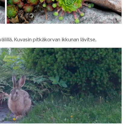
älillä. Kuvasin pitkäkorvan ikkunan lävitse.