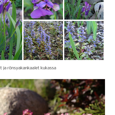
et ja rönsyakankaalet kukassa