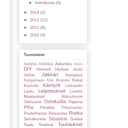
►
helmikuuta
(5)
►
2014
(2)
►
2012
(11)
►
2011
(6)
►
2010
(4)
Tunnisteet
Askartelu
Aarteita
Antiikkia
Betoni
DIY
Himmeli
Hiukset
Joulu
Jälkkäri
Juhlat
Kampaus
Kranssi
Kukat
Kangastaulu
Kori
Käsityöt
Kuoroilu
Lankapallo
Leipomukset
Laulu
Luonto
Maalaukset
Makuuhuone
Ostoksilla
Olohuone
Paperia
Piha
Piirakka
Pilliaskartelu
Ruoka
Puutarhassa
Reissussa
Sisustus
Seinäkoriste
Suklaa
Tuunaukset
Taulu
Testissä