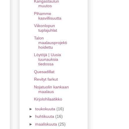
Kangastaulun
muutos
Pihamme
kasvillisuutta
Viikonlopun
tuplajuhlat
Talon
maalausprojekti
hoidettu
Löytöjä | Uusia
tuunauksia
tiedossa
Quesadillat
Revityt farkut
Nojatuolin kankaan
maalaus
Kirjolohilaatikko
►
toukokuuta
(16)
►
huhtikuuta
(16)
►
maaliskuuta
(25)